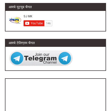
आमचे युट्युब चैनल
आमचे टेलिग्राम चैनल