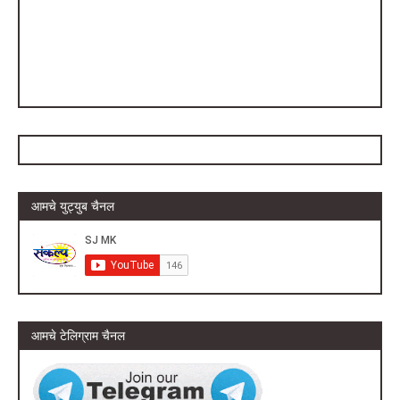
आमचे युट्युब चैनल
आमचे टेलिग्राम चैनल