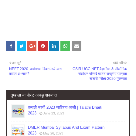
जरा जुने
थोडे नवीन
NEET 2020: अखेरच्या दिवसांमध्ये कसा
CSIR UGC NET वैज्ञानिक & औद्योगिक
कराल अभ्यास?
संशोधन परिषदे मार्फत राष्ट्रीय पात्रता
चाचणी परीक्षा-2020 मुदतवाढ
तुम्‍हाला या पोस्‍ट आवडू शकतात
तलाठी भरती 2023 जाहिरात आली | Talathi Bharti
2023
June 23, 2023
DMER Mumbai Syllabus And Exam Pattern
2023
May 26, 2023