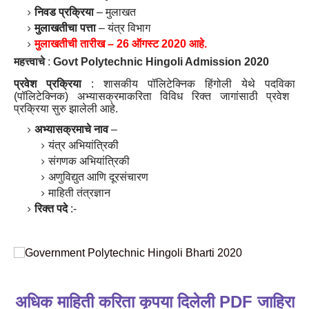
निवड
प्रक्रिया
–
मुलाखत
मुलाखतीचा
पत्ता
–
यंत्र
विभाग
मुलाखतीची
तारीख
– 26
ऑगस्ट
2020
आहे
.
महत्त्वाचे
:
Govt Polytechnic Hingoli Admission 2020
प्रवेश
प्रक्रिया
:
शासकीय
पॉलिटेक्निक
हिंगोली
येथे
पदविका
(
पॉलिटेक्निक
)
अभ्यासक्रमाकरिता
विविध
रिक्त
जागांसाठी
प्रवेश
प्रक्रिया
सुरु
झालेली
आहे
.
अभ्यासक्रमाचे
नाव
–
यंत्र
अभियांत्रिकी
संगणक
अभियांत्रिकी
अणुविद्युत
आणि
दूरसंचारण
माहिती
तंत्रज्ञान
रिक्त
पदे
:-
अधिक
माहिती
करिता
कृपया
दिलेली
PDF
जाहिरा