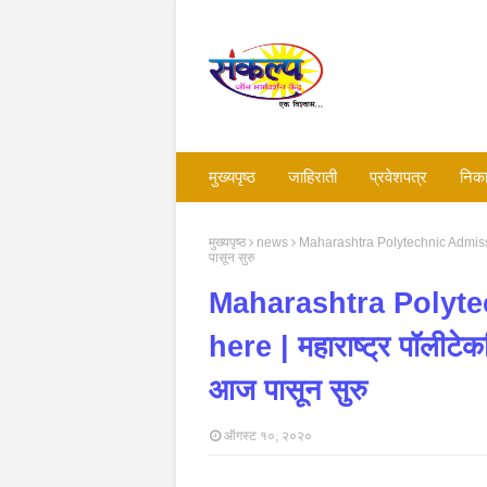
मुख्यपृष्ठ
जाहिराती
प्रवेशपत्र
निका
मुख्यपृष्ठ
news
Maharashtra Polytechnic Admission
पासून सुरु
Maharashtra Polyte
here | महाराष्ट्र पॉलीटे
आज पासून सुरु
ऑगस्ट १०, २०२०