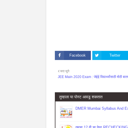
Facebook
Twitter
जरा जुने
JEE Main 2020 Exam : जेईई विद्यार्थ्यांसाठी मोठी बात
तुम्‍हाला या पोस्‍ट आवडू शकतात
DMER Mumbai Syllabus And Ex
तुमचा 12 वी चा पेपर RECHECKING कर