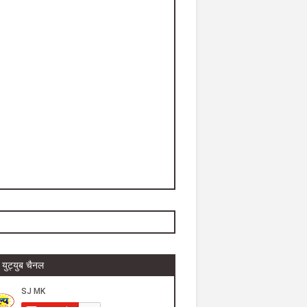
युट्युब चैनल