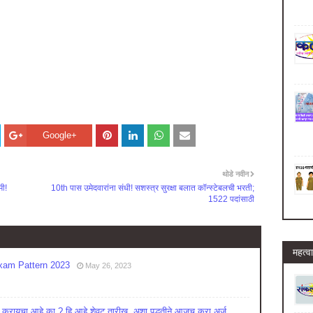
Google+
थोडे नवीन
मी!
10th पास उमेदवारांना संधी! सशस्त्र सुरक्षा बलात कॉन्स्टेबलची भरती;
1522 पदांसाठी
महत्वा
am Pattern 2023
May 26, 2023
ायचा आहे का ? हि आहे शेवट तारीख, अशा पद्धतीने आजच करा अर्ज...