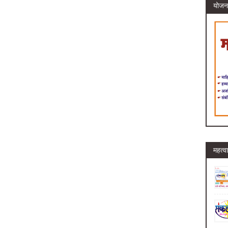
योजन
महत्वा