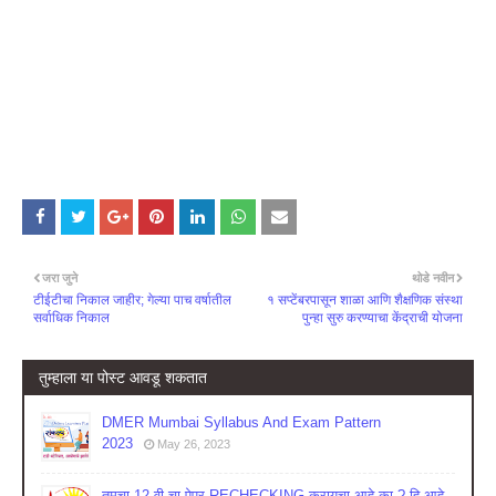
जरा जुने
थोडे नवीन
टीईटीचा निकाल जाहीर; गेल्या पाच वर्षातील
१ सप्टेंबरपासून शाळा आणि शैक्षणिक संस्था
सर्वाधिक निकाल
पुन्हा सुरु करण्याचा केंद्राची योजना
तुम्‍हाला या पोस्‍ट आवडू शकतात
DMER Mumbai Syllabus And Exam Pattern
2023
May 26, 2023
तुमचा 12 वी चा पेपर RECHECKING करायचा आहे का ? हि आहे