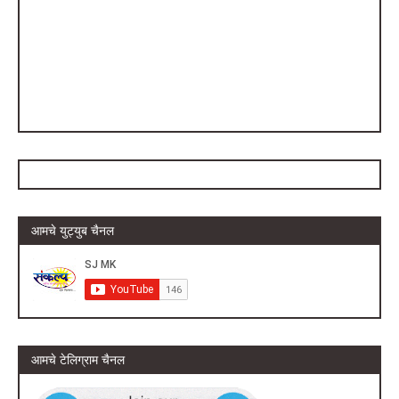
आमचे युट्युब चैनल
आमचे टेलिग्राम चैनल