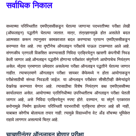
सर्वाधिक निकाल
सध्याच्या परिस्थितीत एमपीएससीकडून घेतल्या जाणाऱ्या पदभरतीच्या परीक्षा लेखी
(ऑफलाइन) पद्धतीने घेतल्या जातात. मात्र, तंत्रज्ञानामुळे होत असलेले बदल
आत्मसात करून त्यानुसार कामकाजात बदल करण्याचा प्रयत्न एमपीएससीकडून
करण्यात येत आहे. त्या दृष्टीनेच ऑनलाइन परीक्षांचे पाऊल टाकण्यात आले आहे.
संगणकीय प्रणाली विकसित करण्यासाठी निविदा प्रक्रियेतून खासगी कंपनीची निवड
केली जाणार आहे.ऑनलाइन पद्धतीने होणाऱ्या परीक्षांवर संपूर्णपणे आयोगाचेच नियंत्रण
असेल. मोठ्या प्रमाणात उमेदवार असलेल्या परीक्षा ऑनलाइन पद्धतीने घेतल्या जाणार
नाहीत. त्याचप्रमाणे ऑनलाइन परीक्षा सायबर कॅफेमध्ये न होता आयोगाकडून
परीक्षेसाठीची संस्था निवडली जाईल. या ऑनलाइन परीक्षेवर सीसीटीव्ही कॅमेऱ्यांद्वारे
देखरेख करण्यात येणार आहे. त्यासाठीचा विशेष नियंत्रण कक्ष एमपीएससीच्या
कार्यालयात असेल. आयोगाच्या प्रतिनिधीच्या उपस्थितीतच ऑनलाइन परीक्षा घेतली
जाणार आहे, असे निविदा प्रक्रियेतून स्पष्ट होते. दरम्यान, या संपूर्ण प्रकारात
करोनामुळे निर्माण झालेल्या परिस्थिती पदभरतीची प्रक्रिया होणार आहे की नाही,
याबाबत कोणीच बोलायला तयार नाही. त्यामुळे विद्यार्थ्यांना वेट अँड वॉचच्या भूमिकेत
राहावे लागणार असल्याचे चित्र आहे.
चाचणीनंतर ऑनलाइन होणार परीक्षा