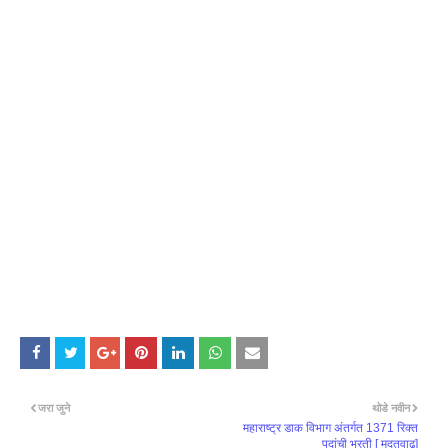
जरा जुने
थोडे नवीन
महाराष्ट्र डाक विभाग अंतर्गत 1371 रिक्त
पदांची भरती [ मुदतवाढ]