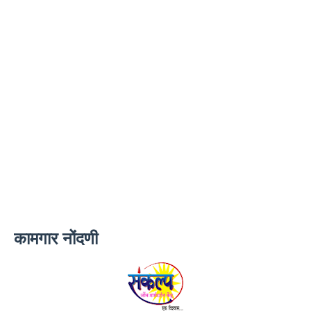
कामगार नोंदणी