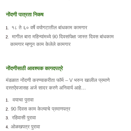
नोंदणी
पात्रता
निकष
१८
ते
६०
वर्षे
वयोगटातील
बांधकाम
कामगार
मागील
बारा
महिन्यांमध्ये
दिवसांपेक्षा
जास्त
दिवस
बांधकाम
90
कामगार
म्हणून
काम
केलेले
कामगार
नोंदणीसाठी
आवश्यक
कागदपत्रे
मंडळात
नोंदणी
करण्याकरीता
फॉर्म
– V
भरुन
खालील
प्रमाणे
दस्तऐवजासह
अर्ज
सादर
करणे
अनिवार्य
आहे
…
वयाचा
पुरावा
दिवस
काम
केल्याचे
प्रमाणपत्र
90
रहिवासी
पुरावा
ओळखपत्र
पुरावा