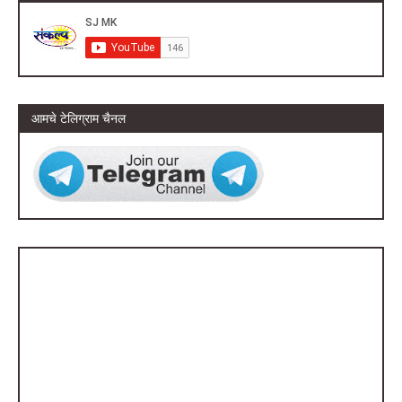
आमचे टेलिग्राम चैनल