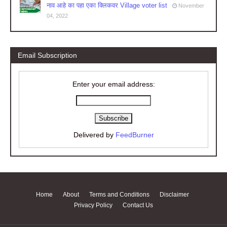
नाव आहे का पहा एका क्लिकवर Village voter list
November
04, 2022
Email Subscription
Enter your email address:
Delivered by
FeedBurner
Home
About
Terms and Conditions
Disclaimer
Privacy Policy
Contact Us