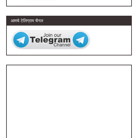
आमचे टेलिग्राम चैनल