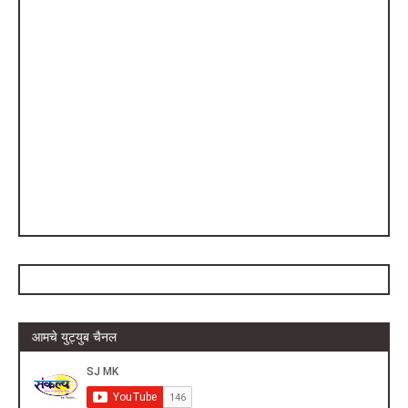
आमचे युट्युब चैनल