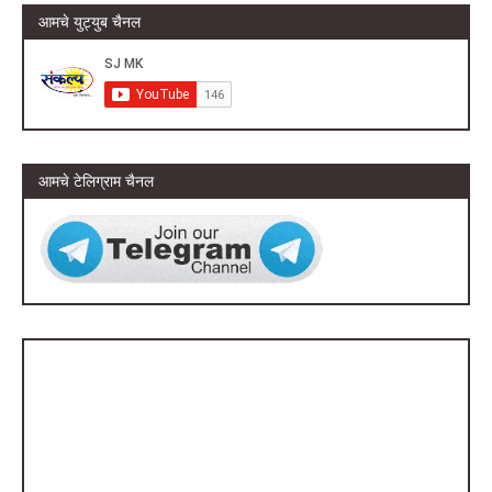
आमचे युट्युब चैनल
आमचे टेलिग्राम चैनल