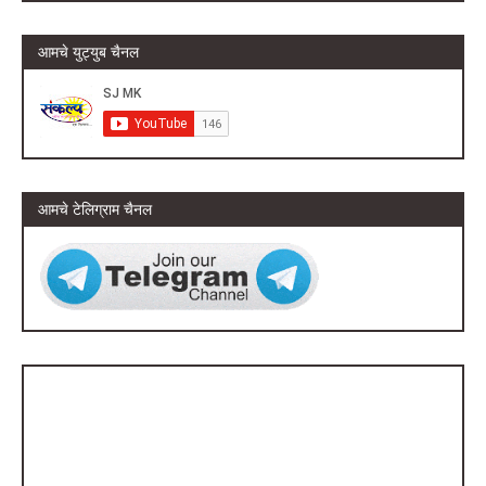
आमचे युट्युब चैनल
आमचे टेलिग्राम चैनल