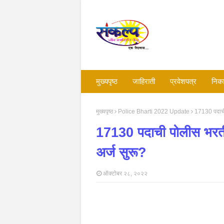
मुख्यपृष्ठ
जाहिराती
प्रवेशपत्र
निका
मुख्यपृष्ठ
Police Bharti 2022 Update
17130 पदाची 
17130 पदाची पोलीस भरती 
अर्ज सुरू?
ऑक्टोबर २८, २०२२