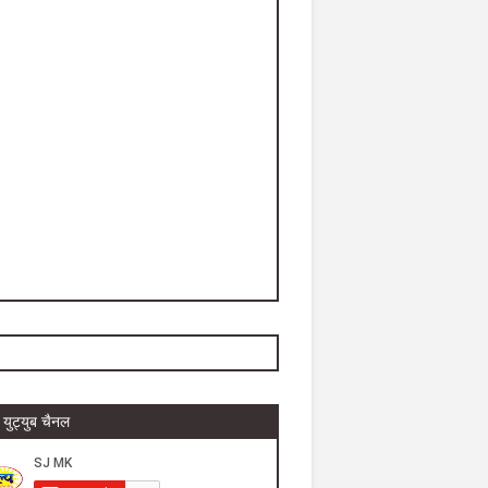
युट्युब चैनल