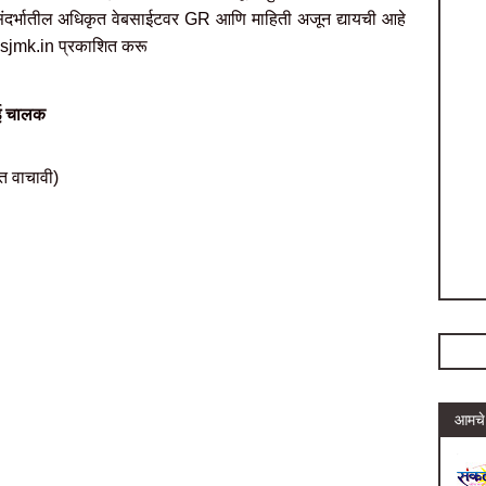
 संदर्भातील अधिकृत वेबसाईटवर GR आणि माहिती अजून द्यायची आहे
 sjmk.in प्रकाशित करू
ाई चालक
त वाचावी)
आमचे 